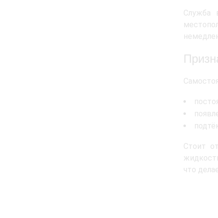
Служба 
местопо
немедлен
Призн
Самостоя
посто
появл
подтё
Стоит о
жидкости
что дела