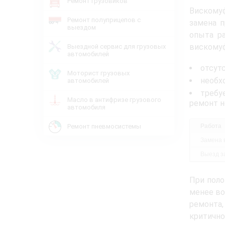
Ремонт грузовиков
Вискомуф
Ремонт полуприцепов с
замена п
выездом
опыта р
вискомуф
Выездной сервис для грузовых
автомобилей
отсут
Моторист грузовых
необх
автомобилей
требу
Масло в антифризе грузового
ремонт 
автомобиля
Работа
Ремонт пневмосистемы
Замена 
Выезд за
При поло
менее во
ремонта,
критично