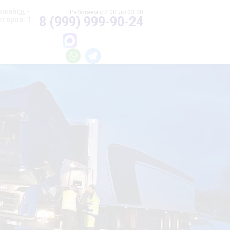
ожайск
8 (999) 999-90-24
теров: 1
и