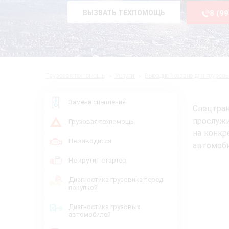
ВЫЗВАТЬ ТЕХПОМОЩЬ
8 (9
Грузовая техпомощь
Услуги
Выездной сервис для грузов
Замена сцепления
Спецтра
прослуж
Грузовая техпомощь
на конкр
Не заводится
автомоби
Не крутит стартер
Диагностика грузовика перед
покупкой
Диагностика грузовых
автомобилей