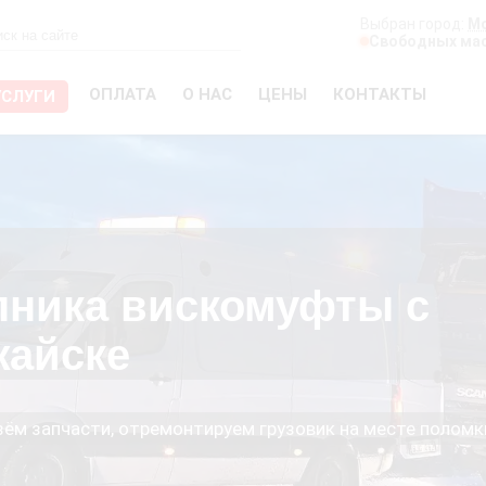
Выбран город:
М
Свободных мас
ОПЛАТА
О НАС
ЦЕНЫ
КОНТАКТЫ
УСЛУГИ
пника вискомуфты с
жайске
езём запчасти, отремонтируем грузовик на месте поломк