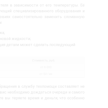
теля в зависимости от его температуры. Её
ующий специализированного оборудования и
ловиях самостоятельно заменить сломанную
м:
жа;
оновой жидкости;
ация детали может сделать последующий
Стоимость, руб.
от 6 000
от 50 / км
бращения в службу техпомощи составляет не
рвис необходимо дождаться очереди и самого
ге вы теряете время и деньги, что особенно