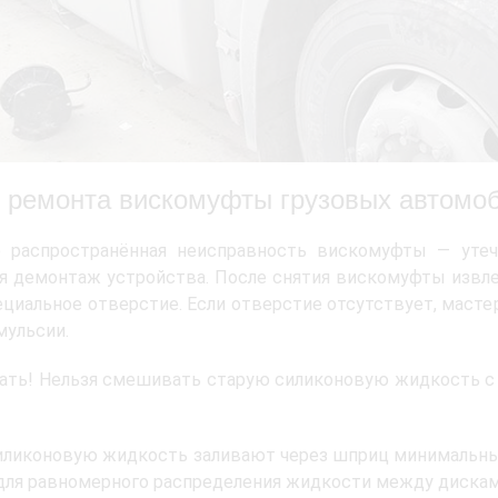
 ремонта вискомуфты грузовых автомо
е распространённая неисправность вискомуфты — утеч
я демонтаж устройства. После снятия вискомуфты извл
ециальное отверстие. Если отверстие отсутствует, мастер
мульсии.
ать! Нельзя смешивать старую силиконовую жидкость с
ликоновую жидкость заливают через шприц минимальным
для равномерного распределения жидкости между диска