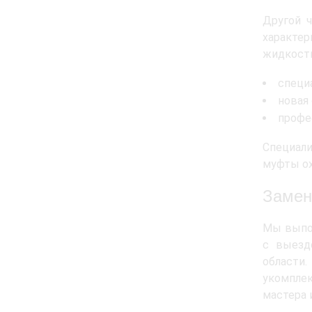
Другой 
характер
жидкости
специ
новая
профе
Специал
муфты ох
Замен
Мы выпол
с выезд
области
укомпле
мастера 