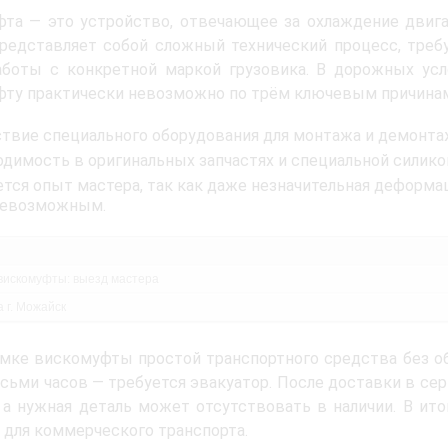
та — это устройство, отвечающее за охлаждение двига
редставляет собой сложный технический процесс, треб
аботы с конкретной маркой грузовика. В дорожных ус
ту практически невозможно по трём ключевым причина
ствие специального оборудования для монтажа и демонта
одимость в оригинальных запчастях и специальной силик
ется опыт мастера, так как даже незначительная деформ
невозможным.
вискомуфты: выезд мастера
 г. Можайск
мке вискомуфты простой транспортного средства без о
сьми часов — требуется эвакуатор. После доставки в се
 а нужная деталь может отсутствовать в наличии. В ито
 для коммерческого транспорта.