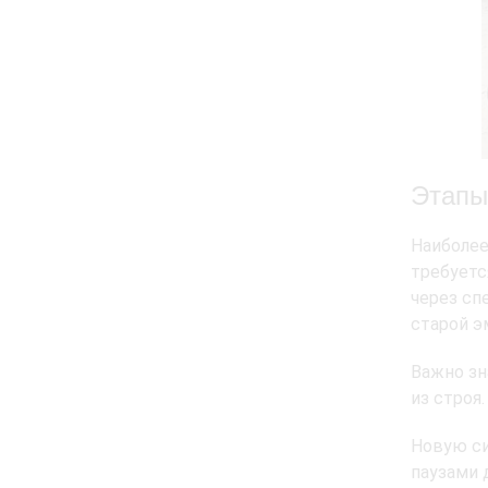
Этапы
Наиболе
требуетс
через сп
старой э
Важно зн
из строя.
Новую си
паузами 