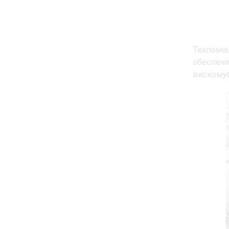
Техпомо
обеспеч
вискомуф