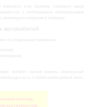
м избежать этих проблем. Сообщите ваше
ециалистов с необходимым оборудованием
 эвакуации и ожидания в очередях.
х автомобилей
жно по следующим признакам:
гателя;
охлаждения;
омуфт требуют полной замены силиконовой
телей редко есть с собой необходимый запас,
ической помощи,
ым инструментом.