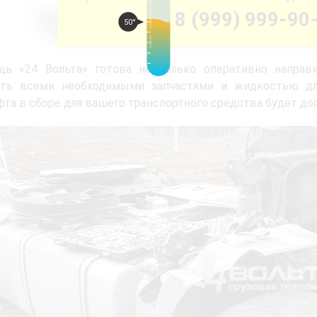
8 (999) 999-90
50°
щь «24 Вольта» готова не только оперативно направи
ить всеми необходимыми запчастями и жидкостью д
та в сборе для вашего транспортного средства будет до