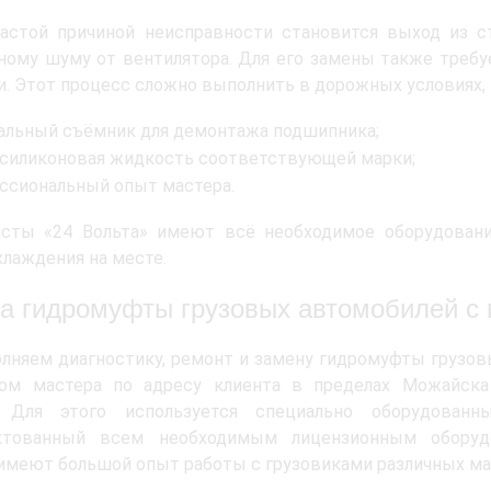
частой причиной неисправности становится выход из с
ному шуму от вентилятора. Для его замены также требу
. Этот процесс сложно выполнить в дорожных условиях,
альный съёмник для демонтажа подшипника;
 силиконовая жидкость соответствующей марки;
ссиональный опыт мастера.
исты «24 Вольта» имеют всё необходимое оборудовани
лаждения на месте.
а гидромуфты грузовых автомобилей с
няем диагностику, ремонт и замену гидромуфты грузо
ом мастера по адресу клиента в пределах Можайск
. Для этого используется специально оборудованн
ктованный всем необходимым лицензионным оборуд
имеют большой опыт работы с грузовиками различных ма