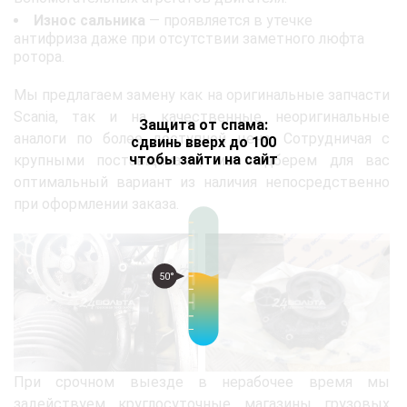
Износ сальника
— проявляется в утечке
антифриза даже при отсутствии заметного люфта
ротора.
Мы предлагаем замену как на оригинальные запчасти
Scania, так и на качественные неоригинальные
Защита от спама:
аналоги по более доступной цене. Сотрудничая с
сдвинь вверх до 100
чтобы зайти на сайт
крупными поставщиками, мы подберем для вас
оптимальный вариант из наличия непосредственно
при оформлении заказа.
50°
При срочном выезде в нерабочее время мы
задействуем круглосуточные магазины грузовых