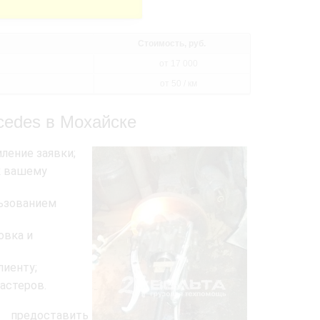
Стоимость, руб.
от 17 000
от 50 / км
cedes в Мохайске
ление заявки;
к вашему
льзованием
овка и
лиенту;
астеров.
 предоставить