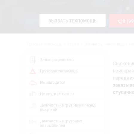
ВЫЗВАТЬ ТЕХПОМОЩЬ
8 (9
Грузовая техпомощь
Услуги
Замена ступичного подшипни
Замена сцепления
Снижени
неисправ
Грузовая техпомощь
передви
Не заводится
заказыв
ступичн
Не крутит стартер
Диагностика грузовика перед
покупкой
Диагностика грузовых
автомобилей