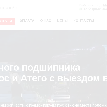
Выбран город:
М
Свободных мас
ОПЛАТА
О НАС
ЦЕНЫ
КОНТАКТЫ
УСЛУГИ
ного подшипника
ос и Атего с выездом 
езём запчасти, отремонтируем грузовик на месте поломк