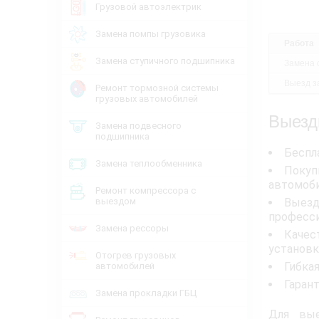
Грузовой автоэлектрик
Замена помпы грузовика
Работа
Замена ступичного подшипника
Замена 
Выезд за
Ремонт тормозной системы
грузовых автомобилей
Выезд
Замена подвесного
подшипника
Беспл
Замена теплообменника
Покуп
автомоб
Ремонт компрессора с
выездом
Выезд
професси
Замена рессоры
Качес
установк
Отогрев грузовых
Гибка
автомобилей
Гаран
Замена прокладки ГБЦ
Для вые