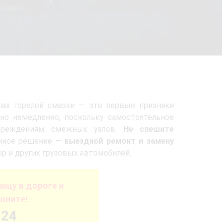
пах горелой смазки — это первые признаки
но немедленно, поскольку самостоятельное
вреждениям смежных узлов.
Не спешите
енное решение —
выездной ремонт и замену
ор и других грузовых автомобилей.
ицу в дороге и
оните!
-24