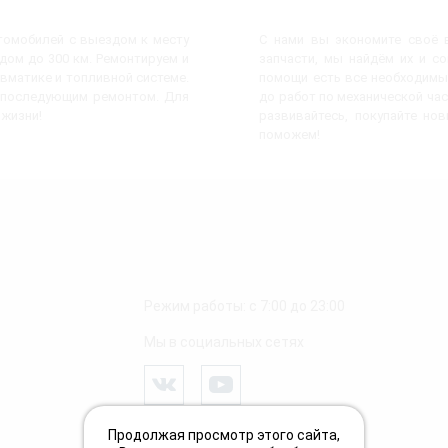
втомобилей с выездом к месту
С нами вы экономите своё в
ом до 300 км. Ремонтируем и
запчасти, мы найдём их и с
евматике и топливной системе.
помощи есть все необходимы
с последующим ремонтом. Для
до работ по механической час
 жизни!
развивайтесь, покупайте но
поможем!
Режим работы: с 7:00 до 23:00
Мы в социальных сетях
Продолжая просмотр этого сайта,