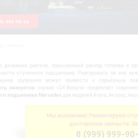
99) 999-90-24
ка
Мерседес
е динамики разгона, повышенный расход топлива и за
ности ступичного подшипника. Реагировать на них нуж
жение грузовика может привести к серьёзным по
ать эвакуатор:
сервис «24 Вольта» предлагает соврем
ого подшипника Mercedes
для моделей Атего, Актрос, Акс
Мы выезжаем! Ремонтируем ступ
доставляем запчасти. Зв
8 (999) 999-90