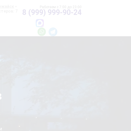
ожайск
8 (999) 999-90-24
теров: 7
в
и