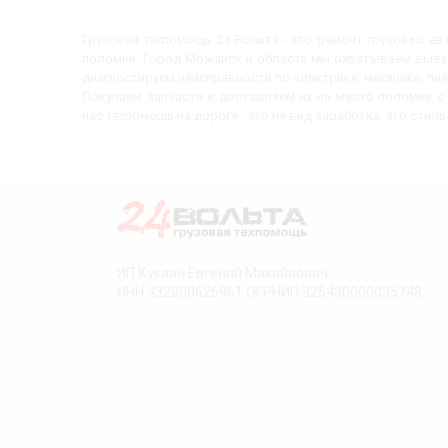
Грузовая техпомощь 24 Вольта - это ремонт грузовых а
поломки. Город Можайск и область мы охватываем выезд
диагностируем неисправности по электрике, механике, пн
Покупаем запчасти и доставляем их на место поломки 
нас техпомощь на дороге - это не вид заработка, это стиль
ИП Куклин Евгений Михайлович
ИНН 432800626961 ОГРНИП 325430000035748