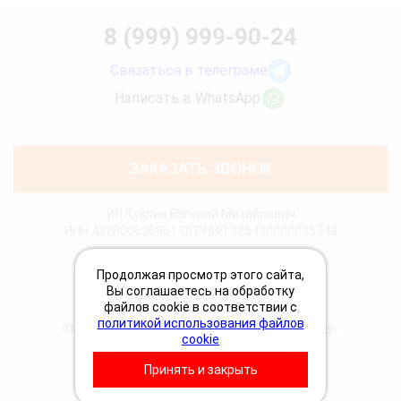
8 (999) 999-90-24
Связаться в телеграме
Написать в WhatsApp
ЗАКАЗАТЬ ЗВОНОК
ИП Куклин Евгений Михайлович
ИНН 432800626961 ОГРНИП 325430000035748
Политика конфиденциальности
Продолжая просмотр этого сайта,
Политика Cookies
Вы соглашаетесь на обработку
Пользовательское соглашение
файлов cookie в соответствии с
политикой использования файлов
© 2026 «Грузовая техпомощь 24 Вольта»
cookie
Принять и закрыть