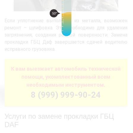
50°
Если уплотнение выполнено из металла, возможен
ремонт – шлифовка. Это необходимо для удаления
загрязнения, создания ровной поверхности. Замена
прокладки ГБЦ Даф завершается сдачей водителю
исправного грузовика.
К вам выезжает автомобиль технической
помощи, укомплектованный всем
необходимым инструментом.
8 (999) 999-90-24
Услуги по замене прокладки ГБЦ
DAF