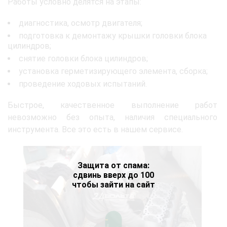
Работы условно делятся на этапы:
диагностика, осмотр двигателя;
подготовка к демонтажу крышки головки блока
цилиндров;
снятие головки блока цилиндров;
установка герметизирующего элемента, сборка;
проведение ходовых испытаний.
Быстрое, качественное выполнение работ
невозможно без опыта, наличия специального
инструмента. Все это есть в нашем сервисе.
Защита от спама:
сдвинь вверх до 100
чтобы зайти на сайт