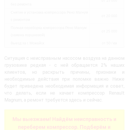
от 15 000
без ремонта
Снятие и установка компрессора Рено Магнум
от 20 000
с ремонтом
Полная переборка компрессора Рено Магнум
от 25 000
(замена поршневой)
Выезд за г. Можайск
от 50 / км
Ситуация с неисправным насосом воздуха на данном
грузовике редкая - с ней обращается 2% наших
клиентов, но раскрыть причины, признаки и
необходимые действия при поломке важно. Ниже
будет приведена необходимая информация и совет,
что делать, если не качает компрессор Renault
Magnum, а ремонт требуется здесь и сейчас.
Мы выезжаем! Найдём неисправность и
переберем компрессор. Подберём и