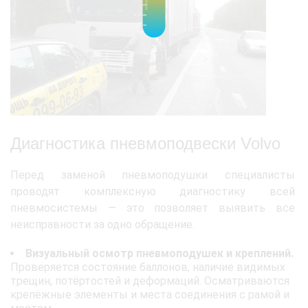
Диагностика пневмоподвески Volvo
Перед заменой пневмоподушки специалисты
проводят комплексную диагностику всей
пневмосистемы — это позволяет выявить все
неисправности за одно обращение.
Визуальный осмотр пневмоподушек и креплений.
Проверяется состояние баллонов, наличие видимых
трещин, потёртостей и деформаций. Осматриваются
крепёжные элементы и места соединения с рамой и