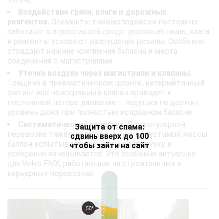
Воздействие грязи, влаги и дорожных
реагентов.
Элементы пневмоподвески постоянно
работают в агрессивной среде: дорожная пыль, влага
и реагенты ускоряют разрушение резины. Особенно
страдают нижние крепления баллона и места
соединения с магистралями.
Утечка воздуха через магистрали и клапаны.
Трещина в пневматическом шланге, негерметичный
фитинг или неисправный клапан приводят к
постоянной потере давления — подушка не держит
уровень даже при полностью исправном баллоне.
Систематический перегруз.
При регулярной
Защита от спама:
перевозке тяжёлых грузов выше допустимой массы
сдвинь вверх до 100
баллон испытывает избыточную нагрузку и
чтобы зайти на сайт
ускоренно изнашивается. Это особенно актуально
для Volvo FMX, работающих на строительных и
карьерных перевозках.
50°