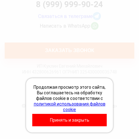
8 (999) 999-90-24
Связаться в телеграме
Написать в WhatsApp
ЗАКАЗАТЬ ЗВОНОК
ИП Куклин Евгений Михайлович
ИНН 432800626961 ОГРНИП 325430000035748
Политика конфиденциальности
Продолжая просмотр этого сайта,
Политика Cookies
Вы соглашаетесь на обработку
Пользовательское соглашение
файлов cookie в соответствии с
политикой использования файлов
© 2026 «Грузовая техпомощь 24 Вольта»
cookie
Принять и закрыть