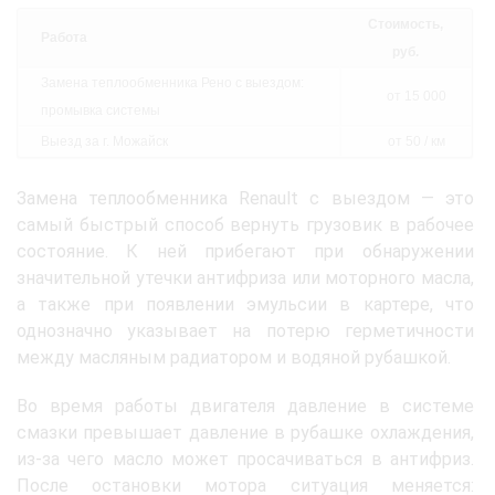
Стоимость,
Работа
руб.
Замена теплообменника Рено с выездом:
от 15 000
промывка системы
Выезд за г. Можайск
от 50 / км
Замена теплообменника Renault с выездом — это
самый быстрый способ вернуть грузовик в рабочее
состояние. К ней прибегают при обнаружении
значительной утечки антифриза или моторного масла,
а также при появлении эмульсии в картере, что
однозначно указывает на потерю герметичности
между масляным радиатором и водяной рубашкой.
Во время работы двигателя давление в системе
смазки превышает давление в рубашке охлаждения,
из-за чего масло может просачиваться в антифриз.
После остановки мотора ситуация меняется: