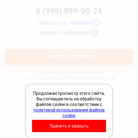
8 (999) 999-90-24
Связаться в телеграме
Написать в WhatsApp
ЗАКАЗАТЬ ЗВОНОК
ИП Куклин Евгений Михайлович
ИНН 432800626961 ОГРНИП 325430000035748
Политика конфиденциальности
Продолжая просмотр этого сайта,
Политика Cookies
Вы соглашаетесь на обработку
Пользовательское соглашение
файлов cookie в соответствии с
политикой использования файлов
© 2026 «Грузовая техпомощь 24 Вольта»
cookie
Принять и закрыть