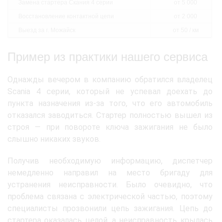
Замена стартера Скания 4 серии
от 5 000
Восстановление контактной цепи
от 2 000
Выезд за г. Можайск
от 50 / км
Пример из практики нашего сервиса
Однажды вечером в компанию обратился владелец
Scania 4 серии, который не успевал доехать до
пункта назначения из-за того, что его автомобиль
отказался заводиться. Стартер полностью вышел из
строя — при повороте ключа зажигания не было
слышно никаких звуков.
Получив необходимую информацию, диспетчер
немедленно направил на место бригаду для
устранения неисправности. Было очевидно, что
проблема связана с электрической частью, поэтому
специалисты прозвонили цепь зажигания. Цепь до
стартера оказалась целой, а неисправность крылась