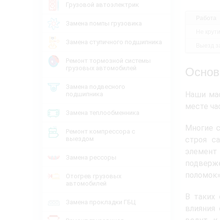
Грузовой автоэлектрик
Работа
Замена помпы грузовика
Не крут
Замена ступичного подшипника
Выезд за
Ремонт тормозной системы
грузовых автомобилей
Основ
Замена подвесного
Наши мас
подшипника
месте ча
Замена теплообменника
Многие с
Ремонт компрессора с
выездом
строя с
элемент
Замена рессоры
подверже
поломок»
Отогрев грузовых
автомобилей
В таких 
Замена прокладки ГБЦ
влияния 