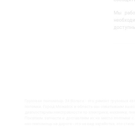
Мы рабо
необходи
доступны
Грузовая техпомощь 24 Вольта - это ремонт грузовых а
поломки. Город Можайск и область мы охватываем выезд
диагностируем неисправности по электрике, механике, пн
Покупаем запчасти и доставляем их на место поломки 
нас техпомощь на дороге - это не вид заработка, это стиль