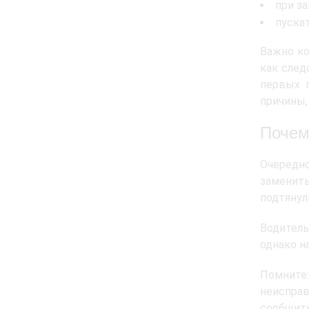
при з
пуска
Важно ко
как след
первых 
причины,
Почем
Очередн
заменить
подтянул
Водитель
однако н
Помните
неисправ
сообщить