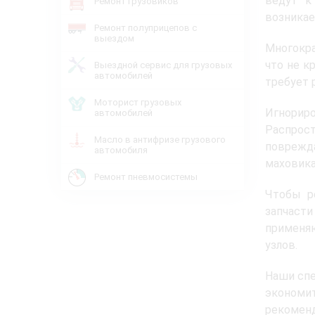
ведут к
Ремонт грузовиков
возникае
Ремонт полуприцепов с
выездом
Многокр
что не к
Выездной сервис для грузовых
автомобилей
требует 
Моторист грузовых
Игнорир
автомобилей
Распрос
Масло в антифризе грузового
поврежда
автомобиля
маховика
Ремонт пневмосистемы
Чтобы р
запчаст
применя
узлов.
Наши спе
экономи
рекоменд