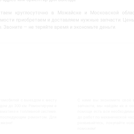
таем круглосуточно в Можайске и Московской облас
мости приобретаем и доставляем нужные запчасти. Цен
. Звоните — не теряйте время и экономьте деньги.
втомобилей с выездом к месту
С нами вы экономите своё в
ом до 300 км. Ремонтируем и
запчасти, мы найдём их и с
евматике и топливной системе.
помощи есть все необходимы
с последующим ремонтом. Для
до работ по механической час
 жизни!
развивайтесь, покупайте но
поможем!