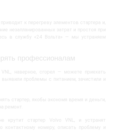
приводит к перегреву элементов стартера и,
жание незапланированных затрат и простоя при
есь в службу «24 Вольта» — мы устраняем
верять профессионалам
 VNL, наверное, сгорел — можете приехать
, выявили проблемы с питанием, зачистили и
нять стартер, якобы экономя время и деньги,
на ремонт.
е крутит стартер Volvo VNL, и устранят
о контактному номеру, описать проблему и