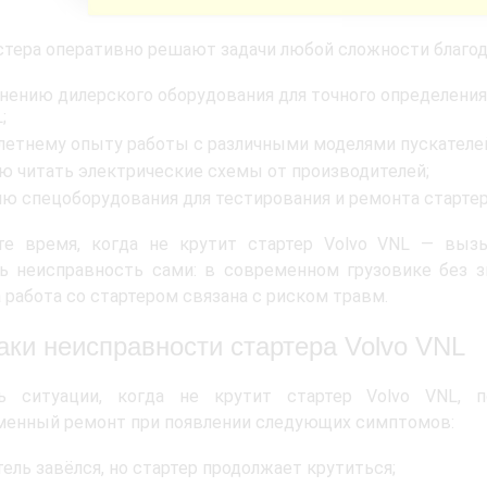
тера оперативно решают задачи любой сложности благод
нению дилерского оборудования для точного определения 
;
летнему опыту работы с различными моделями пускателе
ю читать электрические схемы от производителей;
ию спецоборудования для тестирования и ремонта стартер
те время, когда не крутит стартер Volvo VNL — выз
ь неисправность сами: в современном грузовике без з
а работа со стартером связана с риском травм.
аки неисправности стартера Volvo VNL
ь ситуации, когда не крутит стартер Volvo VNL, п
менный ремонт при появлении следующих симптомов:
ель завёлся, но стартер продолжает крутиться;