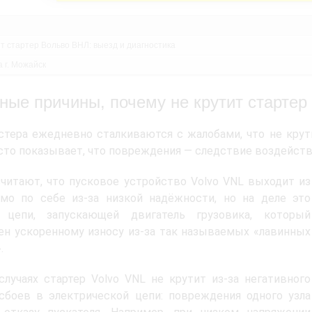
ит стартер Вольво ВНЛ: выезд и диагностика
 г. Можайск
ные причины, почему не крутит стартер
тера ежедневно сталкиваются с жалобами, что не крути
сто показывает, что повреждения — следствие воздейств
читают, что пусковое устройство Volvo VNL
выходит из
амо по себе из-за низкой надёжности, но на деле это
 цепи, запускающей двигатель грузовика, который
н ускоренному износу из-за так называемых «лавинных
.
случаях стартер Volvo VNL не крутит из-за негативного
сбоев в электрической цепи: повреждения одного узла