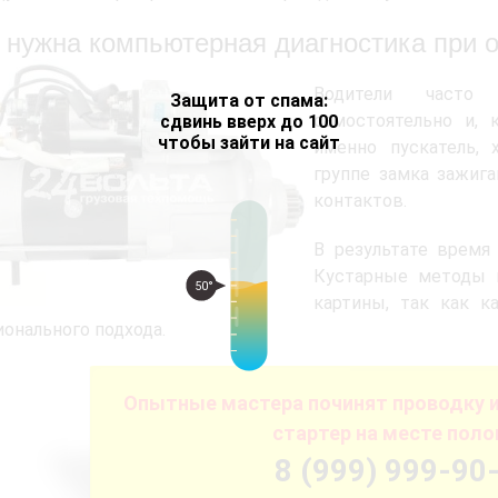
 нужна компьютерная диагностика при о
Водители часто 
Защита от спама:
самостоятельно и, 
сдвинь вверх до 100
чтобы зайти на сайт
именно пускатель,
группе замка зажиг
контактов.
В результате время 
Кустарные методы и
50°
картины, так как к
онального подхода.
Опытные мастера починят проводку 
стартер на месте поло
8 (999) 999-90