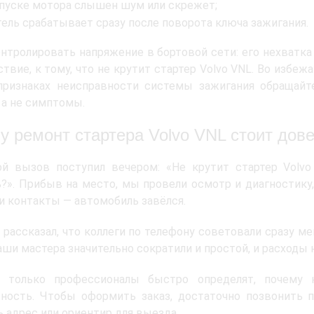
апуске мотора слышен шум или скрежет;
тель срабатывает сразу после поворота ключа зажигания.
нтролировать напряжение в бортовой сети: его нехватка 
ствие, к тому, что не крутит стартер Volvo VNL. Во избе
признаках неисправности системы зажигания обращайт
 а не симптомы.
у ремонт стартера Volvo VNL стоит до
ой вызов поступил вечером: «Не крутит стартер Volvo
?». Прибыв на место, мы провели осмотр и диагностику
и контакты — автомобиль завёлся.
 рассказал, что коллеги по телефону советовали сразу ме
аши мастера значительно сократили и простой, и расходы 
: только профессионалы быстро определят, почему н
ность. Чтобы оформить заказ, достаточно позвонить п
 адрес или ориентир для выезда.