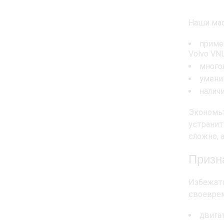
Наши мас
приме
Volvo VNL
много
умени
налич
Экономь
устранит
сложно, 
Призн
Избежат
своевре
двигат