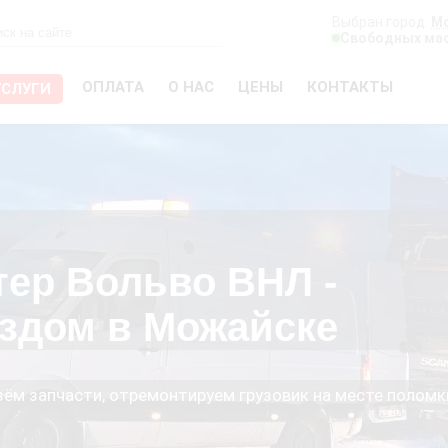
Выбран город:
М
Свободных мас
ОПЛАТА
О НАС
ЦЕНЫ
КОНТАКТЫ
УСЛУГИ
тер Вольво ВНЛ -
здом в Можайске
езём запчасти, отремонтируем грузовик на месте поломк