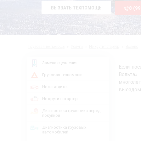
ВЫЗВАТЬ ТЕХПОМОЩЬ
8 (9
Грузовая техпомощь
Услуги
Не крутит стартер
Вольво
Замена сцепления
Если пос
Вольта»
Грузовая техпомощь
многоле
Не заводится
выездом 
Не крутит стартер
Диагностика грузовика перед
покупкой
Диагностика грузовых
автомобилей