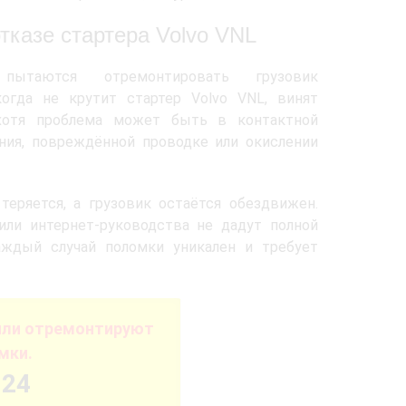
тказе стартера Volvo VNL
пытаются отремонтировать грузовик
когда не крутит стартер Volvo VNL, винят
 хотя проблема может быть в контактной
ания, повреждённой проводке или окислении
теряется, а грузовик остаётся обездвижен.
ли интернет-руководства не дадут полной
аждый случай поломки уникален и требует
или отремонтируют
мки.
-24