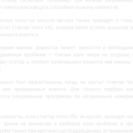
 отказу пускателя. Например, при низком напряжении
т электрическая дуга, способная выжечь коллектор.
атные попытки запуска мотора также приводят к тому,
рутит стартер Volvo VNL, ускоряя износ втулок, вызывая 
ремонта агрегата.
ование мелких дефектов может привести к необходимо
транённая проблема — биение вала якоря по втулкам 
ет статор и требует капитального ремонта или замены 
.
емонт был эффективным, когда не крутит стартер Vol
и или проверенные аналоги. Для точного подбора к
ются специальные программы по каталожным номерам,
циалисты, если стартер Volvo VNL не крутит, проводят к
т время на демонтаж и разборку, если проблема в пр
уем только при критических повреждениях, устанавливая 