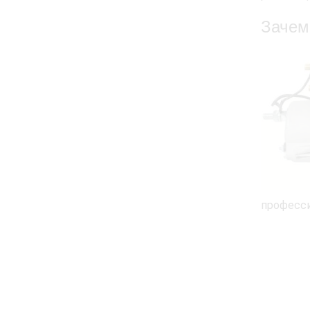
Зачем
професси