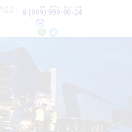
ожайск
8 (999) 999-90-24
теров: 9
и