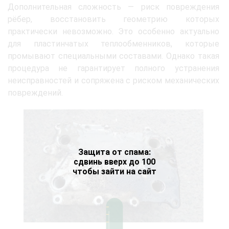
Дополнительная сложность — риск повреждения
рёбер, восстановить геометрию которых
практически невозможно. Это особенно актуально
для пластинчатых теплообменников, которые
промывают специальными составами. Однако такая
процедура не гарантирует полного устранения
неисправностей и сопряжена с риском механических
повреждений.
Защита от спама:
сдвинь вверх до 100
чтобы зайти на сайт