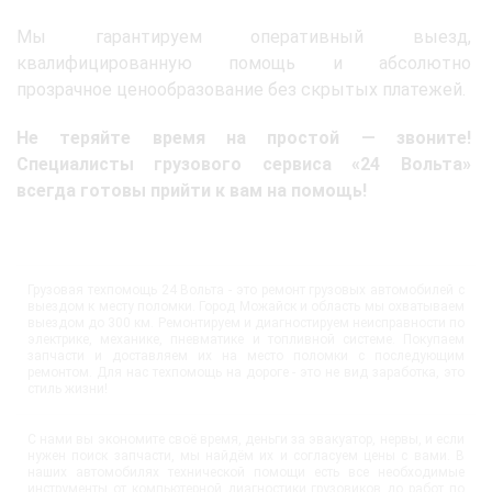
Мы гарантируем оперативный выезд,
квалифицированную помощь и абсолютно
прозрачное ценообразование без скрытых платежей.
Не теряйте время на простой — звоните!
Специалисты грузового сервиса «24 Вольта»
всегда готовы прийти к вам на помощь!
Грузовая техпомощь 24 Вольта - это ремонт грузовых автомобилей с
выездом к месту поломки. Город Можайск и область мы охватываем
выездом до 300 км. Ремонтируем и диагностируем неисправности по
электрике, механике, пневматике и топливной системе. Покупаем
запчасти и доставляем их на место поломки с последующим
ремонтом. Для нас техпомощь на дороге - это не вид заработка, это
стиль жизни!
С нами вы экономите своё время, деньги за эвакуатор, нервы, и если
нужен поиск запчасти, мы найдём их и согласуем цены с вами. В
наших автомобилях технической помощи есть все необходимые
инструменты от компьютерной диагностики грузовиков до работ по