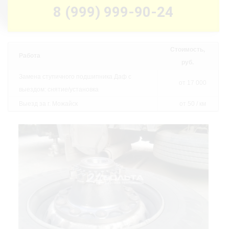
8 (999) 999-90-24
Стоимость,
Работа
руб.
Замена ступичного подшипника Даф с
от 17 000
выездом: снятие/установка
Выезд за г. Можайск
от 50 / км