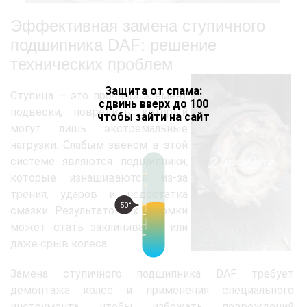
Эффективная замена ступичного
подшипника DAF: решение
технических проблем
Защита от спама:
Ступица — это прочный элемент
сдвинь вверх до 100
подвески, повредить который
чтобы зайти на сайт
могут лишь экстремальные
нагрузки. Слабым звеном в этой
системе являются подшипники,
которые изнашиваются из-за
трения, ударов и недостатка
50°
смазки. Результатом их поломки
может стать заклинивание или
даже срыв колеса.
Замена ступичного подшипника DAF требует
демонтажа колес и применения специального
инструмента, чтобы избежать повреждений