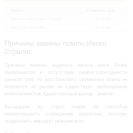
Работа
Стоимость, руб.
Замена помпы Ивеко Стралис
от 10 000
Выезд за г. Можайск
от 50 / км
Причины замены помпы Ивеко
Стралис
Причины замены водяного насоса Iveco Stralis
заключаются в отсутствии ремонтопригодности
данного узла. Но восстановить сломанную помпу не
получится: на рынке не существует необходимых
ремкомплектов. Единственный выход - замена.
Вышедшая из строя помпа не способна
реализовывать охлаждение двигателя, поэтому
продолжить маршрут невозможно.