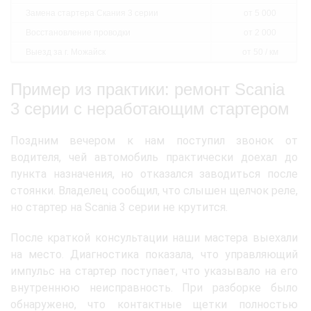
Замена стартера Скания 3 серии
от 5 000
Восстановление проводки
от 2 000
Выезд за г. Можайск
от 50 / км
Пример из практики: ремонт Scania
3 серии с неработающим стартером
Поздним вечером к нам поступил звонок от
водителя, чей автомобиль практически доехал до
пункта назначения, но отказался заводиться после
стоянки. Владелец сообщил, что слышен щелчок реле,
но стартер на Scania 3 серии не крутится.
После краткой консультации наши мастера выехали
на место. Диагностика показала, что управляющий
импульс на стартер поступает, что указывало на его
внутреннюю неисправность. При разборке было
обнаружено, что контактные щетки полностью