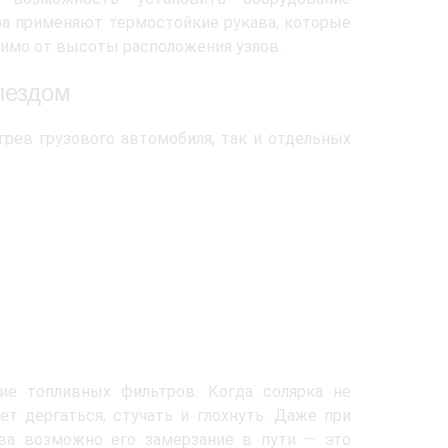
ера применяют термостойкие рукава, которые
симо от высоты расположения узлов.
ыездом
рев грузового автомобиля, так и отдельных
ие топливных фильтров. Когда солярка не
т дергаться, стучать и глохнуть. Даже при
ива возможно его замерзание в пути — это