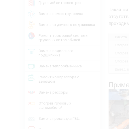
Грузовой автоэлектрик
Такая си
Замена помпы грузовика
отсутств
проходим
Замена ступичного подшипника
Ремонт тормозной системы
Работа
грузовых автомобилей
Отогрев
Замена подвесного
Отогрев
подшипника
Отогрев
Замена теплообменника
Выезд за
Ремонт компрессора с
выездом
Приме
Замена рессоры
Отогрев грузовых
автомобилей
Замена прокладки ГБЦ