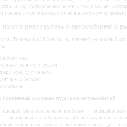
ственно под прогреваемой зоной. В таких случаях маст
т подавать горячий воздух точно в нужную точку незави
и по отогреву грузовых автомобилей с в
сты «Техпомощи 24 Вольта» выполняют как полный отог
ем:
вной системы
теля внутреннего сгорания
жераторных установок
уляторных батарей
осистемы
в топливной системы грузовых автомобилей
е распространенная зимняя проблема — запарафиниван
т к форсункам в необходимом объеме, грузовик начинае
овании заявленного зимнего или арктического дизтопл