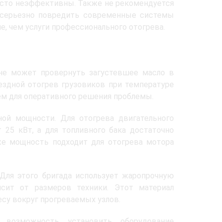
сто неэффективны. Также не рекомендуется
 серьезно повредить современные системы
, чем услуги профессионального отогрева.
 не может провернуть загустевшее масло в
здной отогрев грузовиков при температуре
м для оперативного решения проблемы.
ой мощности. Для отогрева двигательного
25 кВт, а для топливного бака достаточно
же мощность подходит для отогрева мотора
Для этого бригада использует жаропрочную
исит от размеров техники. Этот материал
су вокруг прогреваемых узлов.
 возможность установить оборудование