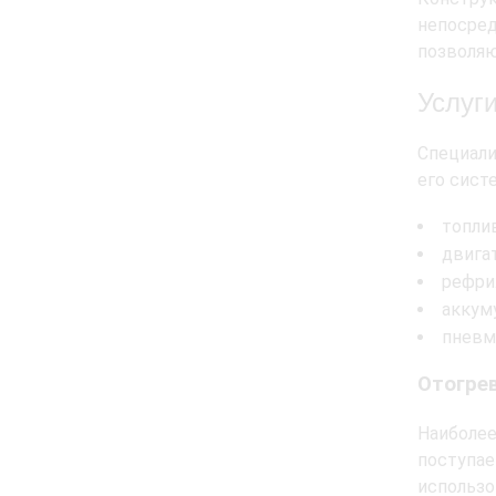
непосред
позволяю
Услуг
Специали
его сист
топли
двига
рефри
аккум
пневм
Отогре
Наиболе
поступае
использ