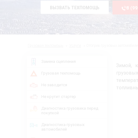
ВЫЗВАТЬ ТЕХПОМОЩЬ
8 (9
Грузовая техпомощь
Услуги
Отогрев грузовых автомобиле
Замена сцепления
Зимой, 
грузовы
Грузовая техпомощь
темпера
Не заводится
топливны
Не крутит стартер
Диагностика грузовика перед
покупкой
Диагностика грузовых
автомобилей