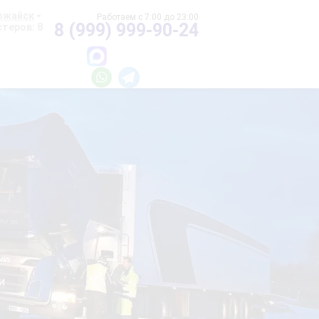
ожайск
8 (999) 999-90-24
теров: 8
и