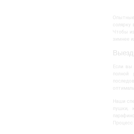
Опытные 
солярку 
Чтобы из
зимнее и
Выезд
Если вы 
полной 
последов
оптималь
Наши спе
пушки, 
парафино
Процесс 