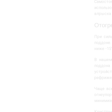
Самостоя
использ
впрыска 
Отогр
При сил
поддоне.
ниже -15
В нашем
поддона 
устройст
рефрижер
Чаще все
огнеупо
минимизи
Констру