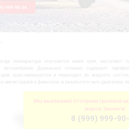
99) 999-90-24
й
когда температура опускается ниже нуля, наступает 
х автомобилей. Дизельное топливо содержит парафи
турах кристаллизуются и переходят из жидкого состо
х магистралей и фильтров, в результате чего двигатель п
Мы выезжаем! Отогреем грузовой а
мороз! Звоните!
8 (999) 999-90