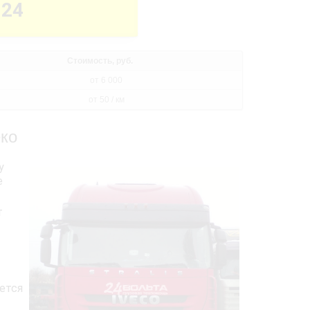
-24
Стоимость, руб.
от 6 000
от 50 / км
еко
у
е
т
ется