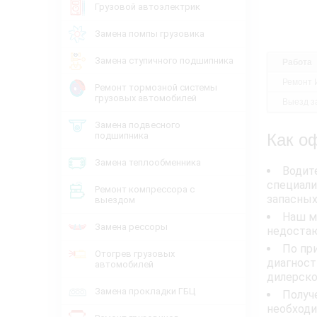
Грузовой автоэлектрик
Замена помпы грузовика
Замена ступичного подшипника
Работа
Ремонт 
Ремонт тормозной системы
грузовых автомобилей
Выезд за
Замена подвесного
подшипника
Как о
Замена теплообменника
Водит
специали
Ремонт компрессора с
запасных
выездом
Наш м
Замена рессоры
недоста
По пр
Отогрев грузовых
диагност
автомобилей
дилерско
Замена прокладки ГБЦ
Получ
необходи