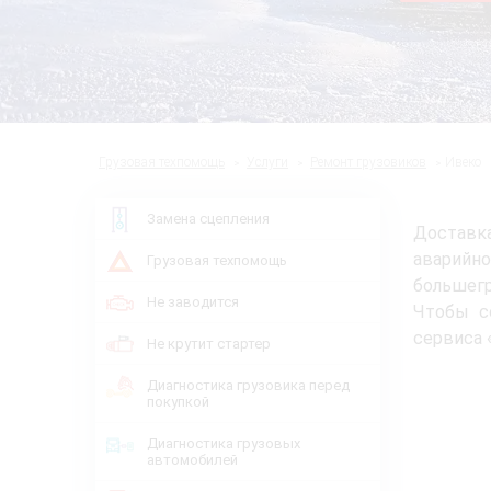
Грузовая техпомощь
Услуги
Ремонт грузовиков
Ивеко
Замена сцепления
Доставк
аварийн
Грузовая техпомощь
большегр
Не заводится
Чтобы с
сервиса 
Не крутит стартер
Диагностика грузовика перед
покупкой
Диагностика грузовых
автомобилей