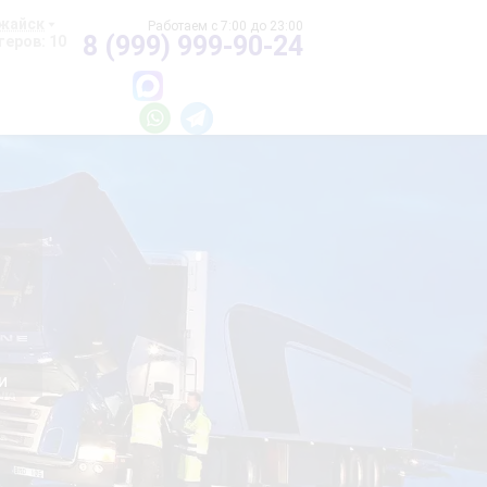
жайск
8 (999) 999-90-24
еров: 10
и