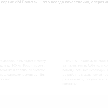
 сервис «24 Вольта» — это всегда качественно, операти
втомобилей с выездом к месту
С нами вы экономите своё в
ом до 300 км. Ремонтируем и
запчасти, мы найдём их и с
евматике и топливной системе.
помощи есть все необходимы
с последующим ремонтом. Для
до работ по механической час
 жизни!
развивайтесь, покупайте но
поможем!