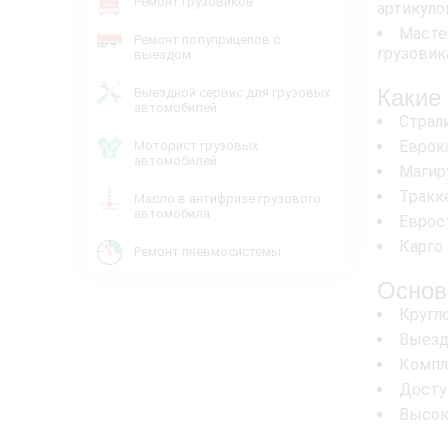
Ремонт грузовиков
артикуло
Масте
Ремонт полуприцепов с
грузовик
выездом
Какие
Выездной сервис для грузовых
автомобилей
Страли
Еврока
Моторист грузовых
автомобилей
Магиру
Тракке
Масло в антифризе грузового
автомобиля
Еврост
Карго 
Ремонт пневмосистемы
Основ
Кругл
Выезд
Компл
Досту
Высок