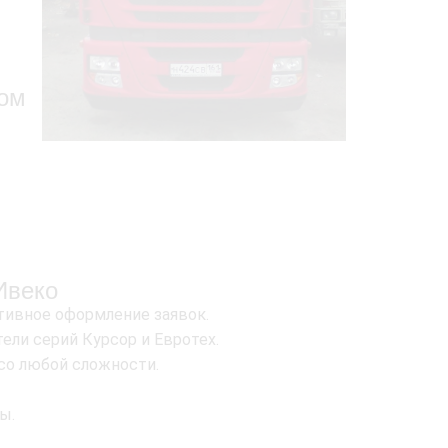
дом
Ивеко
ативное оформление заявок.
ли серий Курсор и Евротех.
co любой сложности.
ы.