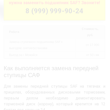
нужна заменить подшипник SAF? Звоните!
8 (999) 999-90-24
Стоимость,
Работа
руб.
Замена ступичного подшипника SAF с
от 17 000
выездом: снятие/установка
Выезд за г. Можайск
от 50 / км
Как выполняется замена передней
ступицы САФ
Для замены передней ступицы SAF на тягачах и
прицепах, оборудованных дисковыми тормозами,
первым делом необходимо демонтировать
тормозной диск (корону), который крепится на 12
болтах под ключ на 24.