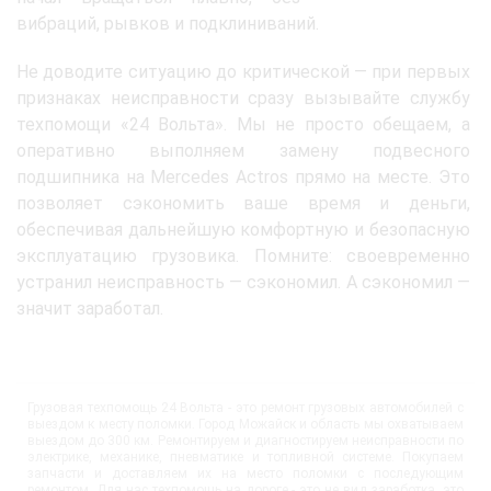
вибраций, рывков и подклиниваний.
Не доводите ситуацию до критической — при первых
признаках неисправности сразу вызывайте службу
техпомощи «24 Вольта». Мы не просто обещаем, а
оперативно выполняем замену подвесного
подшипника на Mercedes Actros прямо на месте. Это
позволяет сэкономить ваше время и деньги,
обеспечивая дальнейшую комфортную и безопасную
эксплуатацию грузовика. Помните: своевременно
устранил неисправность — сэкономил. А сэкономил —
значит заработал.
Грузовая техпомощь 24 Вольта - это ремонт грузовых автомобилей с
выездом к месту поломки. Город Можайск и область мы охватываем
выездом до 300 км. Ремонтируем и диагностируем неисправности по
электрике, механике, пневматике и топливной системе. Покупаем
запчасти и доставляем их на место поломки с последующим
ремонтом. Для нас техпомощь на дороге - это не вид заработка, это