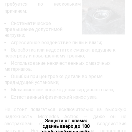
требуется по нескольким
причинам:
Систематическое
превышение допустимой
нагрузки;
Агрессивное воздействие пыли и влаги;
Выработка или недостаток смазки, ведущие к
перегреву и повышенному трению;
Использование некачественных смазочных
материалов;
Ошибки при центровке детали во время
предыдущей установки;
Механические повреждения карданного вала;
Естественный физический износ узла.
Не стоит полагаться исключительно на высокую
надежность Mercedes Actros — даже он не
Защита от спама:
застрахован от разрушительного воздействия
сдвинь вверх до 100
нагрузок. Несвоевременная замена подвесного
чтобы зайти на сайт