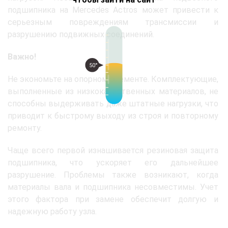
подшипника на Mercedes Actros может привести к
серьезным повреждениям трансмиссии и
разрушению подвижных соединений.
Важно!
50°
Не экономьте на опорном элементе. Комплектующие,
выполненные из низкокачественных материалов, не
способны выдерживать даже штатные нагрузки, что
приводит к быстрому выходу из строя и повторному
ремонту.
Чаще всего первой изнашивается резиновая защита
подшипника, что ускоряет его дальнейшее
разрушение. Проблемы также возникают, когда
материалы вала и подшипника несовместимы. Учет
этого фактора при замене обеспечит долгую и
надежную работу узла.