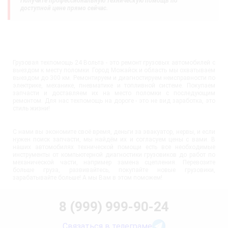
Получите профессиональную техническую помощь по
доступной цене прямо сейчас.
Грузовая техпомощь 24 Вольта - это ремонт грузовых автомобилей с
выездом к месту поломки. Город Можайск и область мы охватываем
выездом до 300 км. Ремонтируем и диагностируем неисправности по
электрике, механике, пневматике и топливной системе. Покупаем
запчасти и доставляем их на место поломки с последующим
ремонтом. Для нас техпомощь на дороге - это не вид заработка, это
стиль жизни!
С нами вы экономите своё время, деньги за эвакуатор, нервы, и если
нужен поиск запчасти, мы найдём их и согласуем цены с вами. В
наших автомобилях технической помощи есть все необходимые
инструменты от компьютерной диагностики грузовиков до работ по
механической части, например замена сцепления. Перевозите
больше груза, развивайтесь, покупайте новые грузовики,
зарабатывайте больше! А мы Вам в этом поможем!
8 (999) 999-90-24
Связаться в телеграме