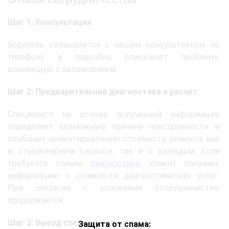
Шаг 1: Консультация
Водитель связывается с нашим консультантом по
телефону и подробно описывает проблему,
возникшую с автомобилем.
Шаг 2: Предварительная диагностика и расчет
Специалист на основе полученной информации
определяет возможную причину неисправности и
сообщает ориентировочную стоимость ремонта как
в стационарном сервисе, так и с выездом. Если
требуется только
диагностика
, клиент получает
информацию о стоимости диагностических услуг.
При согласии с условиями сотрудничество
продолжается.
Шаг 3: Выезд специалиста
Защита от спама: