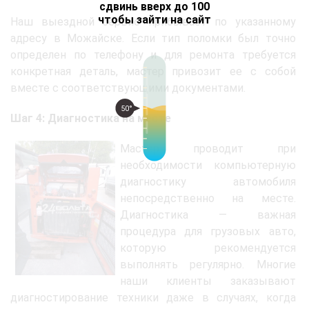
сдвинь вверх до 100
чтобы зайти на сайт
Наш выездной сервис прибывает по указанному
адресу в Можайске. Если тип поломки был точно
определен по телефону и для ремонта требуется
конкретная деталь, мастер привозит ее с собой
вместе с соответствующими документами.
50°
Шаг 4: Диагностика на месте
Мастер проводит при
необходимости компьютерную
диагностику автомобиля
непосредственно на месте.
Диагностика — важная
процедура для грузовых авто,
которую рекомендуется
выполнять регулярно. Многие
наши клиенты заказывают
диагностирование техники даже в случаях, когда