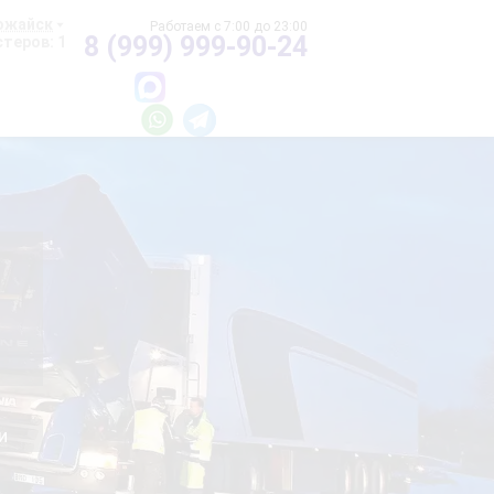
ожайск
8 (999) 999-90-24
теров: 1
и