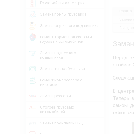
Грузовой автоэлектрик
Работа
Замена помпы грузовика
Замена 
Замена ступичного подшипника
Выезд за
Ремонт тормозной системы
грузовых автомобилей
Замен
Замена подвесного
Перед вы
подшипника
стойках. 
Замена теплообменника
Следующи
Ремонт компрессора с
выездом
В центре
Замена рессоры
Теперь в
самом де
Отогрев грузовых
автомобилей
гайки ра
Замена прокладки ГБЦ