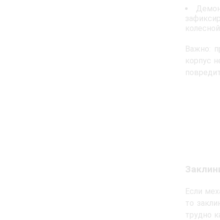
Демон
зафиксир
колесной
Важно: 
корпус н
повредит
Заклин
Если мех
то закли
трудно к