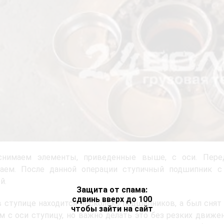
снимаем элементы, приведенные выше, с оси. Перед
ваем. После данной операции ступичный подшипник с 
й.
Защита от спама:
сдвинь вверх до 100
в ступице находится несколько подшипников, а был снят
чтобы зайти на сайт
м с оси ступицу, но важно делать это без резких движе