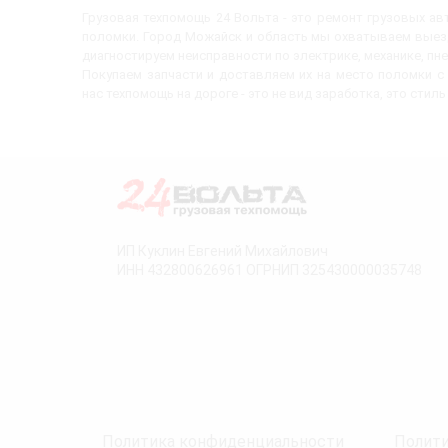
Грузовая техпомощь 24 Вольта - это ремонт грузовых а
поломки. Город Можайск и область мы охватываем выезд
диагностируем неисправности по электрике, механике, пн
Покупаем запчасти и доставляем их на место поломки 
нас техпомощь на дороге - это не вид заработка, это стиль
ИП Куклин Евгений Михайлович
ИНН 432800626961 ОГРНИП 325430000035748
Политика конфиденциальности
Полити