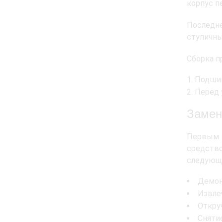
корпус п
Последн
ступичны
Сборка п
Подшип
Перед 
Замен
Первым 
средство
следующ
Демон
Извле
Откру
Сняти