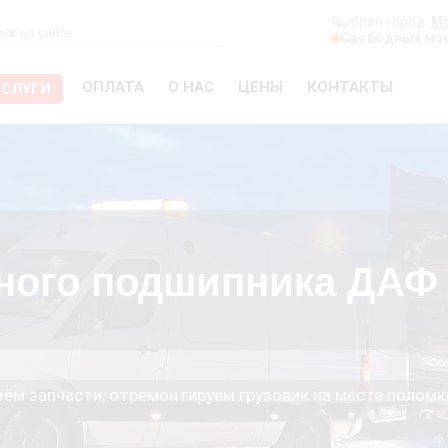
Выбран город:
М
Свободных мас
ОПЛАТА
О НАС
ЦЕНЫ
КОНТАКТЫ
УСЛУГИ
ного подшипника ДАФ
езём запчасти, отремонтируем грузовик на месте поломк