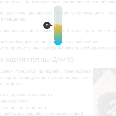
ереднего и заднего ступичного подшипника целесообразне
ее действие демонтажа: снятие уплотнительного кол
й подшипник.
50°
роизводится в обратном порядке. Замена передней ступи
ник необходимо вставлять вместе с пыльником
установкой ступичного подшипника ось необходимо смаз
а задней ступицы ДАФ 95
делом требуется приподнять транспортное
 посредством домкрата. Затем выполняются
ие действия:
таж тормозного суппорта
чение полуоси
чивание основной гайки
е шайбы, находящейся за основной гайкой