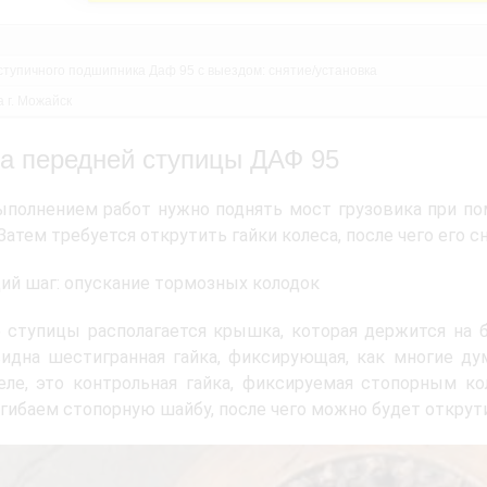
ступичного подшипника Даф 95 с выездом: снятие/установка
 г. Можайск
а передней ступицы ДАФ 95
полнением работ нужно поднять мост грузовика при по
Затем требуется открутить гайки колеса, после чего его сн
й шаг: опускание тормозных колодок
 ступицы располагается крышка, которая держится на 
идна шестигранная гайка, фиксирующая, как многие ду
ле, это контрольная гайка, фиксируемая стопорным ко
згибаем стопорную шайбу, после чего можно будет открути