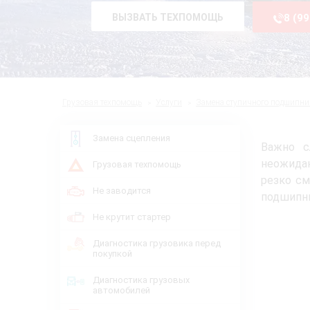
ВЫЗВАТЬ ТЕХПОМОЩЬ
8 (9
Грузовая техпомощь
Услуги
Замена ступичного подшипни
Замена сцепления
Важно с
неожидан
Грузовая техпомощь
резко см
Не заводится
подшипни
Не крутит стартер
Диагностика грузовика перед
покупкой
Диагностика грузовых
автомобилей