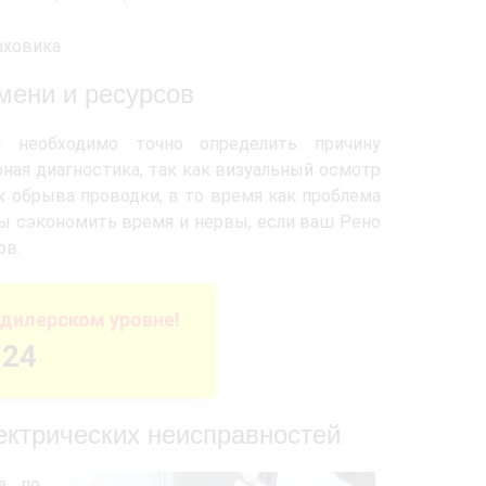
)
аховика
мени и ресурсов
я необходимо точно определить причину
ная диагностика, так как визуальный осмотр
к обрыва проводки, в то время как проблема
бы сэкономить время и нервы, если ваш Рено
ов.
дилерском уровне!
-24
лектрических неисправностей
а, по