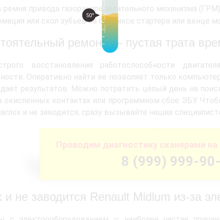
 ремня привода газораспределительного механизма (ГРМ
50°
мация или скол зубьев на бендиксе стартера или венце м
тоятельный ремонт — пустая трата вре
трого восстановления работоспособности двигател
ности. Оперативно найти ее позволяет только компьютер
 дает результатов. Можно потратить целый день на поис
в окисленных контактах или программном сбое ЭБУ. Что
аглох и не заводится, сразу вызывайте наших специалист
Проводим диагностику сканерами на 
8 (999) 999-90
 и не заводится Renault Midlum из-за э
ы с электрооборудованием — наиболее частая причин