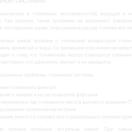
вной системах
ханических и топливных неисправностей, ведущих к о
ы. Как правило, такие проблемы не возникают внезап
а: посторонние шумы, повышенный расход топлива или п
лучаев виной проблем с топливной аппаратурой стан
ием примесей и воды. Со временем отложения засоряют
одит к тому, что топливному насосу становится сложнее 
 настолько, что двигатель глохнет и не заводится.
траненные проблемы топливной системы:
ение топливного фильтра
ения в каналах и на распылителях форсунок
 плунжерных пар топливного насоса высокого давления (
душивание топливной магистрали
ение вязкости топлива при отрицательных температура
яя причина особенно актуальна зимой. При сильн