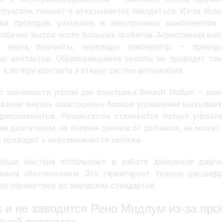
грузовик глохнет и отказывается заводиться. Из-за бол
тва проводов, разъемов и электронных компонентов 
собенно высок после больших пробегов. Агрессивная вн
 влага, реагенты, перепады температур — привод
ю контактов. Образовавшиеся окислы не проводят ток
 к потере контакта и отказу систем автомобиля.
о значимости угроза для электрики Renault Midlum — влаг
вение внутрь электронных блоков управления вызывает
адиоэлементов. Результатом становится потеря управ
ия двигателем, не получая данных от датчиков, не може
о приводит к невозможности запуска.
Наши мастера используют в работе дилерское диагн
мным обеспечением. Это гарантирует точную расшифр
ку параметров до заводских стандартов.
х и не заводится Рено Мидлум из-за пр