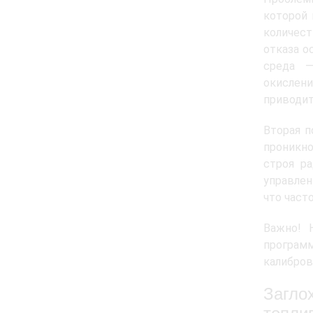
которой 
количес
отказа о
среда —
окислени
приводит
Вторая п
проникно
строя р
управлен
что част
Важно! 
програм
калибров
Загло