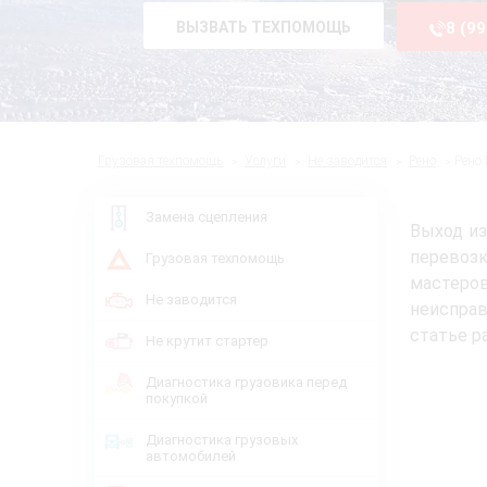
ВЫЗВАТЬ ТЕХПОМОЩЬ
8 (9
Грузовая техпомощь
Услуги
Не заводится
Рено
Рено
Замена сцепления
Выход из
перевозк
Грузовая техпомощь
мастеров
Не заводится
неиспра
статье р
Не крутит стартер
Диагностика грузовика перед
покупкой
Диагностика грузовых
автомобилей