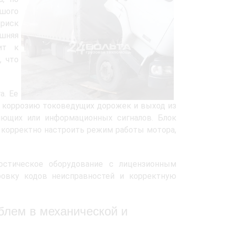
ьшого
риск
ешняя
ит к
, что
а. Ее
 коррозию токоведущих дорожек и выход из
ляющих или информационных сигналов. Блок
т корректно настроить режим работы мотора,
остическое оборудование с лицензионным
овку кодов неисправностей и корректную
облем в механической и