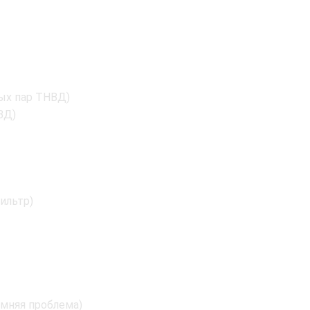
ых пар ТНВД)
ВД)
ильтр)
имняя проблема)