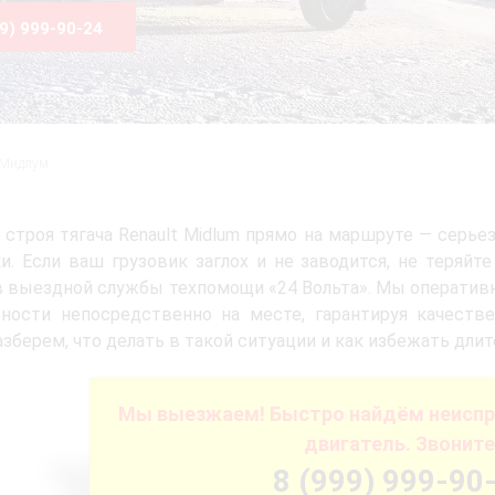
99) 999-90-24
 Мидлум
 строя тягача Renault Midlum прямо на маршруте — серье
и. Если ваш грузовик заглох и не заводится, не теря
 выездной службы техпомощи «24 Вольта». Мы оперативн
вности непосредственно на месте, гарантируя качеств
азберем, что делать в такой ситуации и как избежать дли
Мы выезжаем! Быстро найдём неиспр
двигатель. Звоните
8 (999) 999-90