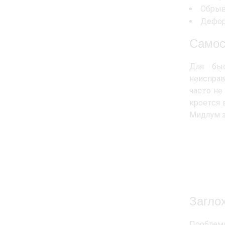
Обрыв
Дефор
Самос
Для быс
неисправ
часто не
кроется 
Мидлум з
Заглох
Проблем