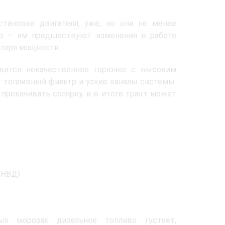
становке двигателя, уже, но они не менее
но — им предшествуют изменения в работе
отеря мощности.
овится некачественное горючее с высоким
 топливный фильтр и узкие каналы системы.
прокачивать солярку, и в итоге тракт может
ТНВД)
х
ых морозах дизельное топливо густеет,