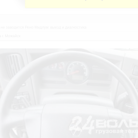
 не заводится Рено Мидлум: выезд и диагностика
 г. Можайск