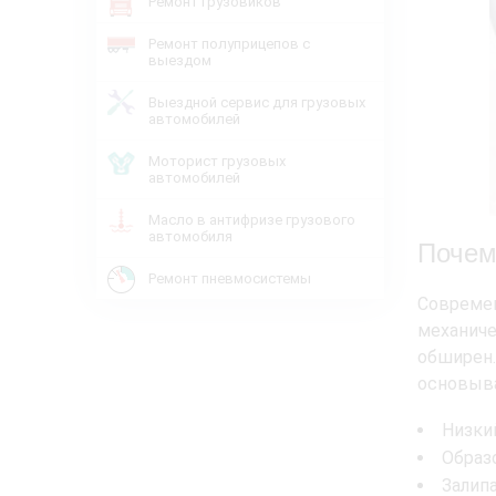
Ремонт грузовиков
Ремонт полуприцепов с
выездом
Выездной сервис для грузовых
автомобилей
Моторист грузовых
автомобилей
Масло в антифризе грузового
автомобиля
Почем
Ремонт пневмосистемы
Совреме
механиче
обширен.
основыва
Низки
Образ
Залип