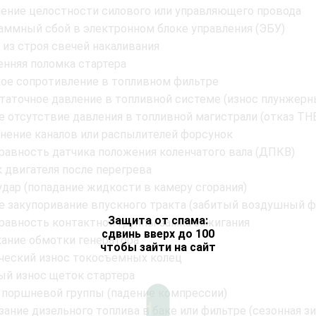
ение целостности силового или управляющего провода
аммный сбой в электронном блоке управления (ЭБУ)
 из строя свечей накаливания
енняя поломка стартера
ое сопротивление в топливном фильтре
таточное давление в топливной системе (износ плунжерн
е отсутствие давления в топливной магистрали (отказ ТН
знение каналов или распылителей форсунок
равность датчика положения коленчатого вала (ДПКВ)
к двигателя после перегрева
удар (попадание жидкости в камеру сгорания)
е закупоривание впускного тракта (забитый воздушный ф
Защита от спама:
равность контактной группы замка зажигания
сдвинь вверх до 100
ание обмотки генератора
чтобы зайти на сайт
ческий износ токосъемных колец
ый износ щеток стартера
 поршневой группы (падение компрессии)
зание дизельного топлива в баке или фильтре (сезонная з