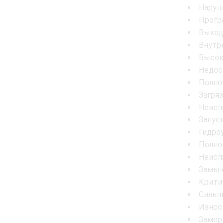
Наруш
Прогр
Выход
Внутр
Высок
Недос
Полно
Загря
Неисп
Запус
Гидро
Полно
Неисп
Замык
Крити
Сильн
Износ
Замер