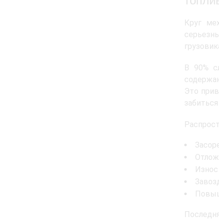
топли
Круг ме
серьезн
грузовик
В 90% с
содержан
Это прив
забиться
Распрос
Засор
Отлож
Износ
Завоз
Повыш
Последн