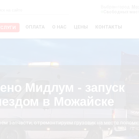
Выбран город:
Мо
Свободных маст
ОПЛАТА
О НАС
ЦЕНЫ
КОНТАКТЫ
УСЛУГИ
ено Мидлум - запуск
ыездом в Можайске
езём запчасти, отремонтируем грузовик на месте поломк