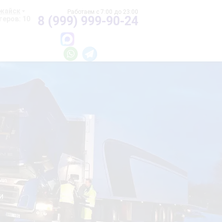
жайск
8 (999) 999-90-24
еров: 10
и