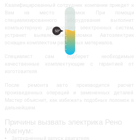
Квалифицированный сотрудник компании приедет к
Вам на место поломки. При помощи
специализированного оборудования выполнит
компьютерную диагностику электронных систем,
50°
устранит выявленные поломки. Автоэлектрик
оснащен комплектом расходных материалов.
Специалист сам подберет необходимые
качественные комплектующие с гарантией от
изготовителя.
После ремонта авто производится расчет
произведенных операций и замененных деталей.
Мастер объяснит, как избежать подобных поломок в
дальнейшем.
Причины вызвать электрика Рено
Магнум:
Затрудненный запуск двигателя;