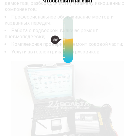
чтобы зайти на сайт
демонтаж, разборку, очистку и замену изношенных
компонентов;
Профессиональное обслуживание мостов и
карданных передач;
Работа с подвеской, включая ремонт
пневмоподвески;
50°
Комплексная проверка и ремонт ходовой части;
Услуги автоэлектрика для грузовиков.