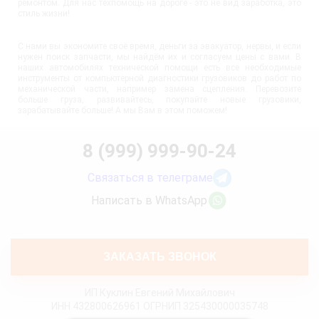
ремонтом. Для нас техпомощь на дороге - это не вид заработка, это
стиль жизни!
С нами вы экономите своё время, деньги за эвакуатор, нервы, и если
нужен поиск запчасти, мы найдём их и согласуем цены с вами. В
наших автомобилях технической помощи есть все необходимые
инструменты от компьютерной диагностики грузовиков до работ по
механической части, например замена сцепления. Перевозите
больше груза, развивайтесь, покупайте новые грузовики,
зарабатывайте больше! А мы Вам в этом поможем!
8 (999) 999-90-24
Связаться в телеграме
Написать в WhatsApp
ЗАКАЗАТЬ ЗВОНОК
ИП Куклин Евгений Михайлович
ИНН 432800626961 ОГРНИП 325430000035748