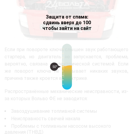
Защита от спама:
сдвинь вверх до 100
чтобы зайти на сайт
Если при повороте ключа слышен звук работающего
стартера, но двигатель не запускается, проблема,
вероятно, связана с электрической системой. Если
50°
же поворот ключа не вызывает никаких звуков,
причина также кроется в электрике.
Распространённые механические неисправности, из-
за которых Вольво ФЕ не заводится:
Завоздушивание топливной системы
Неисправность свечей накала
Проблемы с топливным насосом высокого
давления (ТНВД)