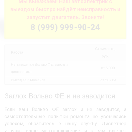
Мы выезжаем! Наш автоэлектрик с
выездом быстро найдёт неисправность и
запустит двигатель. Звоните!
8 (999) 999-90-24
Стоимость,
Работа
руб.
Не заводится Вольво ФЕ: выезд и
от 6 000
диагностика
Выезд за г. Можайск
от 50 / км
Заглох Вольво ФЕ и не заводится
Если ваш Вольво ФЕ заглох и не заводится, а
самостоятельные попытки ремонта не увенчались
успехом, обратитесь в нашу службу. Диспетчер
уточнит ваше местоположение, и к вам выедет