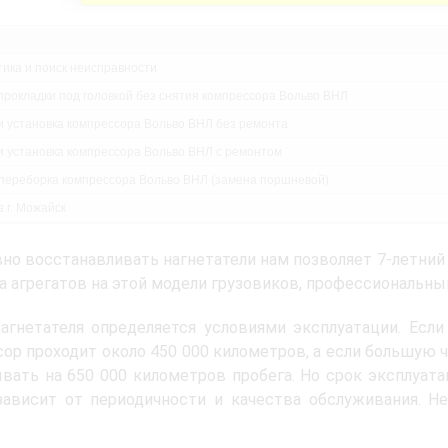
тика и поиск неисправности
прокладки под головкой без снятия компрессора Вольво ВНЛ
и установка компрессора Вольво ВНЛ без ремонта
и установка компрессора Вольво ВНЛ с ремонтом
переборка компрессора Вольво ВНЛ (замена поршневой)
 г. Можайск
но восстанавливать нагнетатели нам позволяет 7-летний
а агрегатов на этой модели грузовиков, профессиональны
агнетателя определяется условиями эксплуатации. Если
ор проходит около 450 000 километров, а если большую ч
вать на 650 000 километров пробега. Но срок эксплуат
зависит от периодичности и качества обслуживания. Н