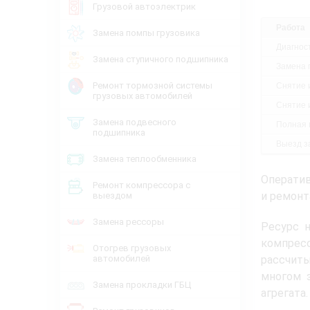
Грузовой автоэлектрик
Работа
Замена помпы грузовика
Диагнос
Замена ступичного подшипника
Замена 
Ремонт тормозной системы
Снятие 
грузовых автомобилей
Снятие 
Замена подвесного
Полная 
подшипника
Выезд за
Замена теплообменника
Оператив
Ремонт компрессора с
и ремонт
выездом
Замена рессоры
Ресурс н
компресс
Отогрев грузовых
автомобилей
рассчиты
многом 
Замена прокладки ГБЦ
агрегата.