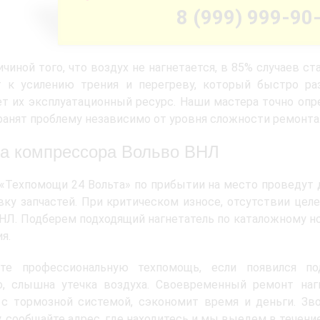
8 (999) 999-90
чиной того, что воздух не нагнетается, в 85% случаев с
т к усилению трения и перегреву, который быстро ра
т их эксплуатационный ресурс. Наши мастера точно опр
ранят проблему независимо от уровня сложности ремонта
а компрессора Вольво ВНЛ
«Техпомощи 24 Вольта» по прибытии на место проведут 
ку запчастей. При критическом износе, отсутствии цел
НЛ. Подберем подходящий нагнетатель по каталожному но
я.
те профессиональную техпомощь, если появился под
о, слышна утечка воздуха. Своевременный ремонт наг
 с тормозной системой, сэкономит время и деньги. Зв
, сообщайте адрес, где находитесь и мы выедем в течени