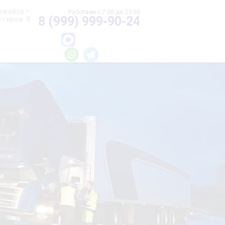
ожайск
8 (999) 999-90-24
теров: 8
и