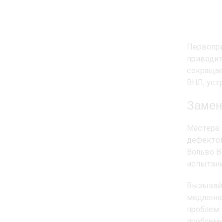
Первопри
приводи
сокращае
ВНЛ, уст
Замен
Мастера 
дефектов
Вольво В
испытани
Вызывай
медленн
проблем
проблему