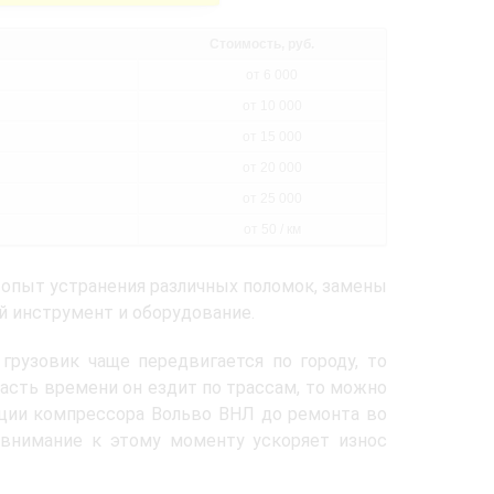
Стоимость, руб.
от 6 000
от 10 000
от 15 000
от 20 000
от 25 000
от 50 / км
 опыт устранения различных поломок, замены
й инструмент и оборудование.
 грузовик чаще передвигается по городу, то
асть времени он ездит по трассам, то можно
ации компрессора Вольво ВНЛ до ремонта во
евнимание к этому моменту ускоряет износ