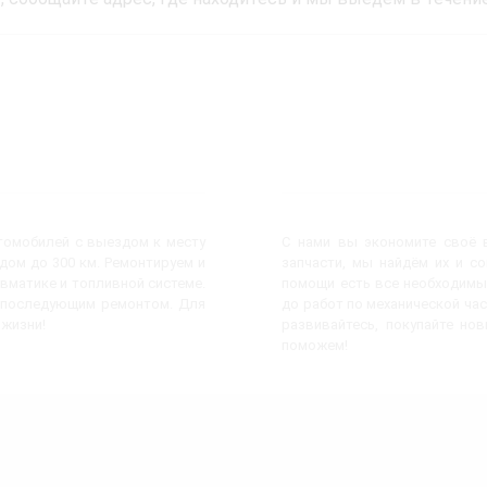
втомобилей с выездом к месту
С нами вы экономите своё в
ом до 300 км. Ремонтируем и
запчасти, мы найдём их и с
евматике и топливной системе.
помощи есть все необходимы
с последующим ремонтом. Для
до работ по механической час
 жизни!
развивайтесь, покупайте но
поможем!