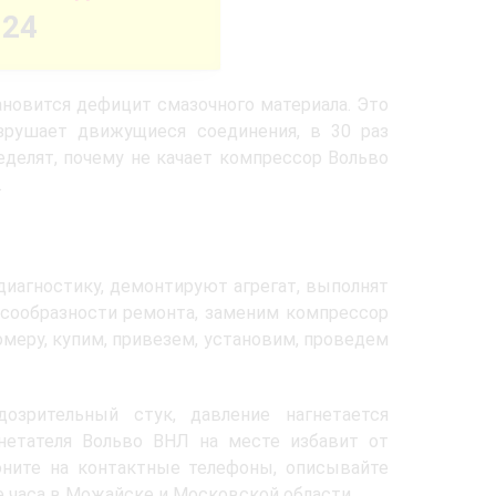
-24
тановится дефицит смазочного материала. Это
зрушает движущиеся соединения, в 30 раз
еделят, почему не качает компрессор Вольво
.
диагностику, демонтируют агрегат, выполнят
есообразности ремонта, заменим компрессор
меру, купим, привезем, установим, проведем
озрительный стук, давление нагнетается
нетателя Вольво ВНЛ на месте избавит от
оните на контактные телефоны, описывайте
е часа в Можайске и Московской области.