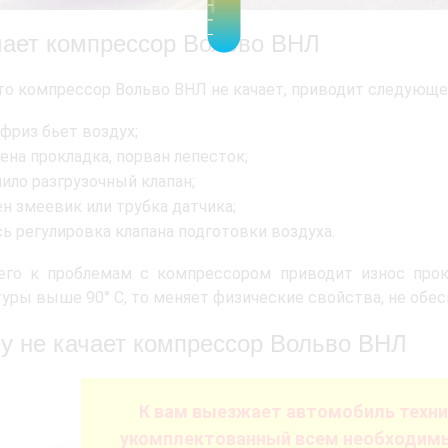
чает компрессор Вольво ВНЛ
что компрессор Вольво ВНЛ не качает, приводит следующе
фриз бьет воздух;
ена прокладка, порван лепесток;
ило разгрузочный клапан;
н змеевик или трубка датчика;
сь регулировка клапана подготовки воздуха.
его к проблемам с компрессором приводит износ прок
уры выше 90° C, то меняет физические свойства, не обе
у не качает компрессор Вольво ВНЛ
К вам выезжает автомобиль техн
укомплектованный всем необходим