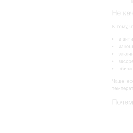
Не ка
К тому, 
в анти
изнош
заклин
засоре
сбила
Чаще вс
температ
Почем